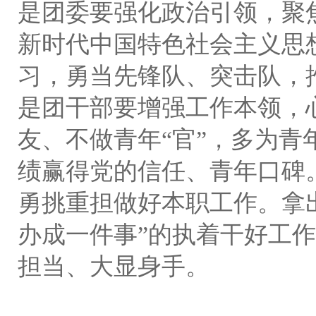
是团委要强化政治引领，聚
新时代中国特色社会主义思
习，勇当先锋队、突击队，
是团干部要增强工作本领，
友、不做青年“官”，多为
绩赢得党的信任、青年口碑
勇挑重担做好本职工作。拿
办成一件事”的执着干好工
担当、大显身手。