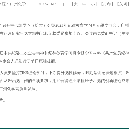
来源：广州化学
|
2023-10-09
|
【
大
中
小
】
【打印】
【关闭
司召开中心组学习（扩大）会暨
2023
年纪律教育学习月专题学习会，广州
在职及研究生党支部书记和纪检委员参加会议。会议由党委副书记（主
届中央纪委二次全会精神和纪律教育学习月专题学习材料《共产党员纪
全体参会人员进行了节日廉洁提醒。
人员要坚持加强理论学习，不断提升党性修养，时刻紧绷纪律这根弦，严
面从严治党工作的各项要求，用经营管理业绩检验学习党的创新理论成
广州化学高质量发展。
片。