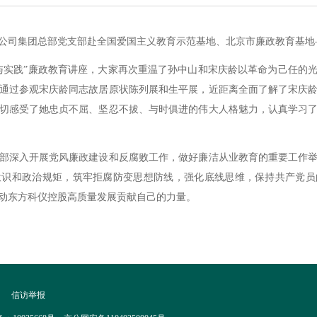
公司集团总部党支部赴全国爱国主义教育示范基地、北京市廉政教育基地
与实践”廉政教育讲座，大家再次重温了孙中山和宋庆龄以革命为己任的
通过参观宋庆龄同志故居原状陈列展和生平展，近距离全面了解了宋庆
切感受了她忠贞不屈、坚忍不拔、与时俱进的伟大人格魅力，认真学习
部深入开展党风廉政建设和反腐败工作，做好廉洁从业教育的重要工作
意识和政治规矩，筑牢拒腐防变思想防线，强化底线思维，保持共产党员
动东方科仪控股高质量发展贡献自己的力量。
|
信访举报