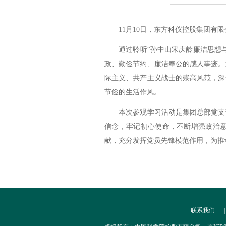
11
月
10
日，东方科仪控股集团有限
通过聆听“孙中山宋庆龄廉洁思想
政、勤俭节约、廉洁奉公的感人事迹。
际主义、共产主义战士的崇高风范，深
节俭的生活作风。
本次参观学习活动是集团总部党支
信念，牢记初心使命，不断增强政治
献，充分发挥党员先锋模范作用，为推
联系我们