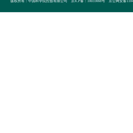
版权所有：中国科学院控股有限公司 京ICP备：10035668号 京公网安备110402