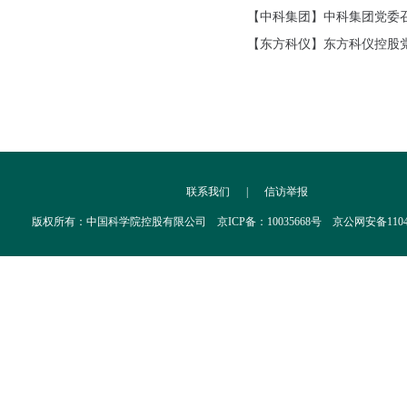
【中科集团】中科集团党委
【东方科仪】东方科仪控股
联系我们
|
信访举报
版权所有：中国科学院控股有限公司 京ICP备：10035668号 京公网安备110402