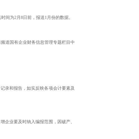
送时间为
2
月
8
日前，报送
1
月份的数据。
司频道国有企业财务信息管理专题栏目中
、记录和报告，如实反映各项会计要素及
新增企业要及时纳入编报范围，因破产、