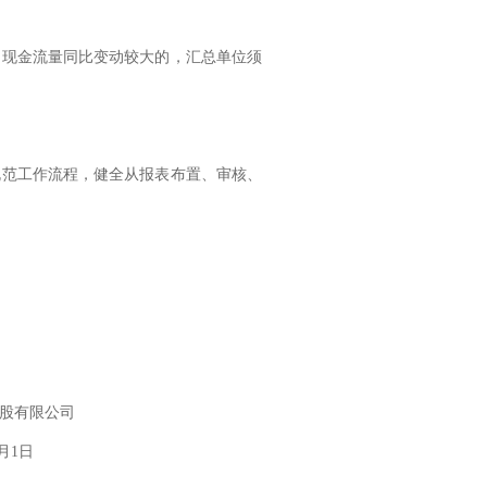
和现金流量同比变动较大的，汇总单位须
规范工作流程，健全从报表布置、审核、
股有限公司
月
1
日