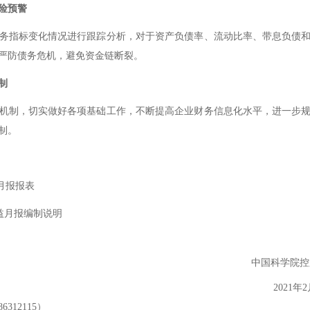
险预警
务指标变化情况进行跟踪分析，对于资产负债率、流动比率、带息负债
严防债务危机，避免资金链断裂。
制
机制，切实做好各项基础工作，不断提高企业财务信息化水平，进一步
制。
月报报表
益月报编制说明
中国科学院控
2021
年
2
86312115
）