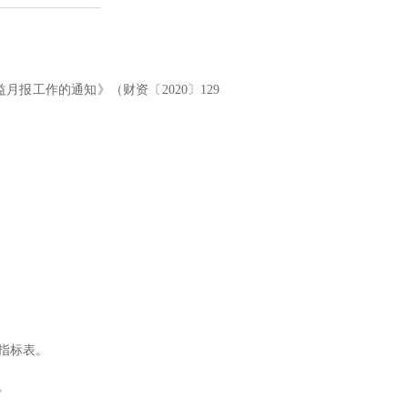
益月报工作的通知》（财资〔
2020
〕
129
指标表。
。