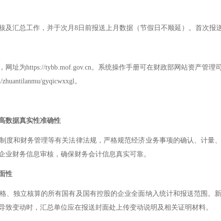
核及汇总工作，并于次月
8
日前报送上月数据（节假日不顺延）。首次报
，网址为
https://tybb.mof.gov.cn
。系统操作手册可在财政部网站资产管理
cn/zhuantilanmu/gyqicwxxgl
。
高数据真实性准确性
制度和财务管理等有关法律法规，严格规范经济业务事项的确认、计量
企业财务信息审核，确保财务会计信息真实可靠。
面性
格、独立核算的所有国有及国有控股的企业全面纳入统计和报送范围。
导致变动时，汇总单位应在报送封面处上传变动说明及相关证明材料。