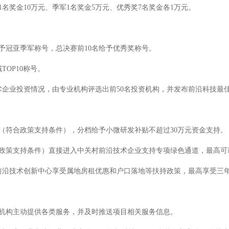
名奖金10万元、季军1名奖金5万元、优秀奖7名奖金各1万元。
冠亚季军称号，总决赛前10名给予优秀奖称号。
OP10称号。
业投资情况，由专业机构评选出前50名投资机构，并发布前沿科技最
符合政策支持条件），分档给予小微研发补贴不超过30万元资金支持。
策支持条件）直接进入中关村前沿技术企业支持专项绿色通道，最高可获
沿技术创新中心享受属地房租优惠和户口落地等扶持政策，最高享受三
构主动提供各类服务，并及时推送项目相关服务信息。