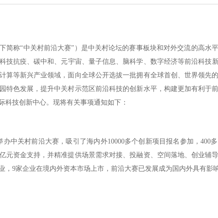
简称“中关村前沿大赛”）是中关村论坛的赛事板块和对外交流的高水平
科技抗疫、碳中和、元宇宙、量子信息、脑科学、数字经济等前沿科技新趋
计算等新兴产业领域，面向全球公开选拔一批拥有全球首创、世界领先
园特色发展，提升中关村示范区前沿科技的创新水平，构建更加有利于
际科技创新中心。现将有关事项通知如下：
办中关村前沿大赛，吸引了海内外10000多个创新项目报名参加，40
近4亿元资金支持，并精准提供场景需求对接、投融资、空间落地、创业辅
企业，9家企业在境内外资本市场上市，前沿大赛已发展成为国内外具有影