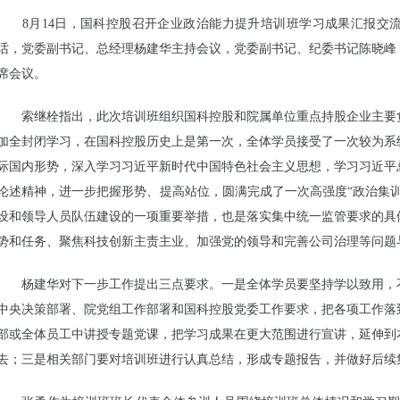
8月14日，国科控股召开企业政治能力提升培训班学习成果汇报交流
话，党委副书记、总经理杨建华主持会议，党委副书记、纪委书记陈晓峰
席会议。
索继栓指出，此次培训班组织国科控股和院属单位重点持股企业主要负
加全封闭学习，在国科控股历史上是第一次，全体学员接受了一次较为系
际国内形势，深入学习习近平新时代中国特色社会主义思想，学习习近平
论述精神，进一步把握形势、提高站位，圆满完成了一次高强度“政治集
设和领导人员队伍建设的一项重要举措，也是落实集中统一监管要求的具
势和任务、聚焦科技创新主责主业、加强党的领导和完善公司治理等问题
杨建华对下一步工作提出三点要求。一是全体学员要坚持学以致用，不
中央决策部署、院党组工作部署和国科控股党委工作要求，把各项工作落
部或全体员工中讲授专题党课，把学习成果在更大范围进行宣讲，延伸到
去；三是相关部门要对培训班进行认真总结，形成专题报告，并做好后续