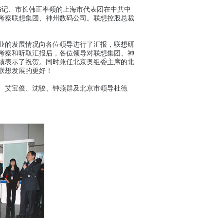
书记、市长韩正率领的上海市代表团在中共中
考察联想集团、神州数码公司。联想控股总裁
业的发展情况向各位领导进行了汇报，联想研
考察和听取汇报后，各位领导对联想集团、神
绩表示了祝贺。同时兼任北京奥组委主席的北
联想发展的更好！
、艾宝俊、沈骏、钟燕群及北京市领导杜德