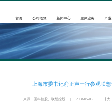
首页
公司概览
新闻中心
主体业务
产业
上海市委书记俞正声一行参观联想
来源：国科控股、联想控股
|
2008-05-05
|
【
大