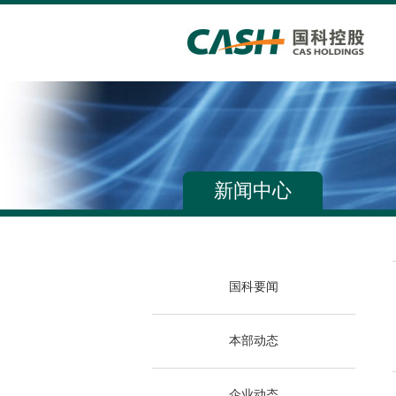
新闻中心
国科要闻
本部动态
企业动态