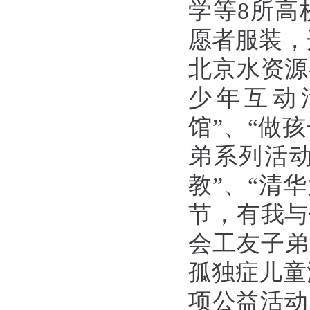
学等
8
所高
愿者服装，
北京水资源
少年互动
馆
”
、
“
做孩
弟系列活
教
”
、
“
清华
节，有我与
会工友子弟
孤独症儿童
项公益活动