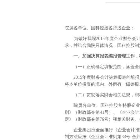
院属各单位、国科控股各持股企业：
为做好我院
2015
年度企业财务会
求，并结合我院具体情况，国科控股制
一、加强决算报表编报管理工作，
（一）正确确定填报范围，涵盖全
2015
年度财务会计决算报表的填报
将本单位投资的境内、外所有一级参股
（二）贯彻落实财会相关法规，积
院属各单位、国科控股各持股企
则》（财政部令第
41
号）、《企业会计
定》（财政部令第
76
号）和相关财务、
企业集团应全面推行《企业会计准
制方法应按《企业会计准则第
33
号
-
合