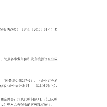
报表的通知》（财企〔
2015
〕
81
号）要
）。院属各事业单位和院直接投资企业应
》（国务院令第
287
号）、《企业财务通
于修改
<
企业会计准则
——
基本准则
>
的决
集团合并会计报表的编制原则、范围及编
制度》中对合并报表的有关规定执行。