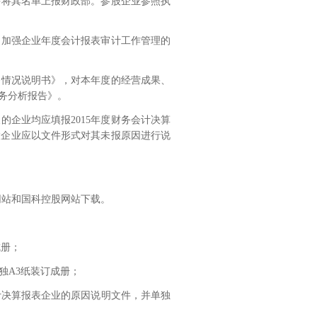
并将其名单上报财政部。参股企业参照执
和加强企业年度会计报表审计工作管理的
务情况说明书》，对本年度的经营成果、
务分析报告》。
及的企业均应填报
2015
年度财务会计决算
股企业应以文件形式对其未报原因进行说
网站和国科控股网站下载。
成册；
独
A3
纸装订成册；
计决算报表企业的原因说明文件，并单独