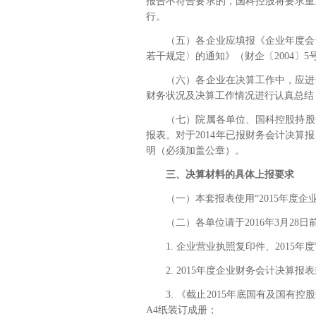
报告不符合要求的，国科控股将要求重
行。
（五）各企业应填报《企业年度会
若干规定〉的通知》（财企〔
2004
〕
5
（六）各企业在决算工作中，应进
财务状况及决算工作情况进行认真总结
（七）院属各单位、国科控股持股
报表。对于
2014
年已报财务会计决算报
明（必须加盖公章）。
三、决算材料的具体上报要求
（一）本套报表使用
“2015
年度企
（二）各单位请于
2016
年
3
月
28
日
1.
企业营业执照复印件、
2015
年度
2. 2015
年度企业财务会计决算报表
3.
《截止
2015
年底国有及国有控股
A4
纸装订成册；