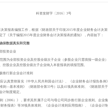
科资发财字〔
2016
〕
3
号
计决算报表编报工作，根据《财政部关于印发
2015
年度企业财务会计决算
定了《关于编报
2015
年度企业财务会计决算报表的通知》，内容如下：
确保数据真实和完整
部投资企业
范围为全部投资企业及控股全级次子企业（参股企业只需填报一级企业
、控股企业及控股全级次子企业纳入本套报表的填报范围。
极推行新企业会计准则
业应认真贯彻落实《中华人民共和国会计法》、《企业财务会计报告条例
准则
—
基本准则》（财政部令第
33
号）以及
41
项具体准则、《财政部关
会计制度规定。
则（
2006
）》，要求其所属子公司与母公司同步推行新企业准则。企业
并财务报表》等
38
项具体准则、《企业会计准则应用指南》、《企业会计