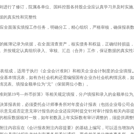
则进行了修订，院属各单位、国科控股各持股企业应认真学习并及时实施
据的真实性和完整性
应全面落实填报工作任务，明确分工，精心组织，严格审核，确保报表
的账簿记录为依据，在全面清查资产，核实债务和权益，正确结转损益
。并按规定认真组织录入、审核、汇总（合并）工作，保证数据的真实性
主表组成，适用于执行《企业会计准则》和相关企业会计制度的企业填报
业基本情况表，如有办社会机构还需编报国有企业办社会机构情况表，
情况表。填报金额单位为
“
元
”
（保留两位小数）。
准则第
19
号
—
外币折算》等相关规定填报，分户填报和录入的金额单位为
决算报表前，必须委托会计师事务所对年度会计报表（包括企业母公司
示意见或否定意见审计报告的企业还应同时提交针对审计报告相关内容
的相应数据核对一致，如年初数及上年实际数有审计调整的，须提供调整
附注内容应在《会计报表附注内容提要》的基础上编写，可以适当增加