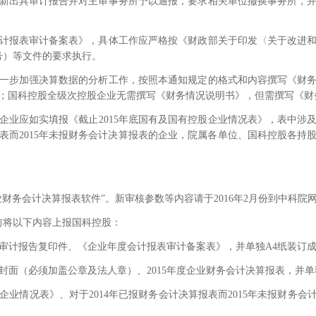
新出具审计报告并对主审事务所予以通报，要求相关单位撤换事务所，
计报表审计备案表》，具体工作应严格按《财政部关于印发〈关于改进
号）等文件的要求执行。
一步加强决算数据的分析工作，按照本通知规定的格式和内容撰写《财
；国科控股全级次控股企业无需撰写《财务情况说明书》，但需撰写《财
企业应如实填报《截止
2015
年底国有及国有控股企业情况表》，表中涉
表而
2015
年未报财务会计决算报表的企业，院属各单位、国科控股各持
业财务会计决算报表软件
”
。新审核参数等内容请于
2016
年
2
月份到中科院
前将以下内容上报国科控股：
审计报告复印件、《企业年度会计报表审计备案表》，并单独
A4
纸装订
封面（必须加盖公章及法人章）、
2015
年度企业财务会计决算报表，并单
企业情况表》、对于
2014
年已报财务会计决算报表而
2015
年未报财务会